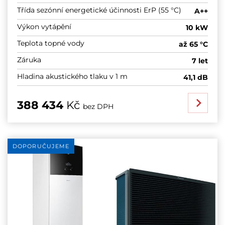
Třída sezónní energetické účinnosti ErP (55 °C)
A++
Výkon vytápění
10 kW
Teplota topné vody
až 65 °C
Záruka
7 let
Hladina akustického tlaku v 1 m
41,1 dB
388 434
Kč
bez DPH
DOPORUČUJEME