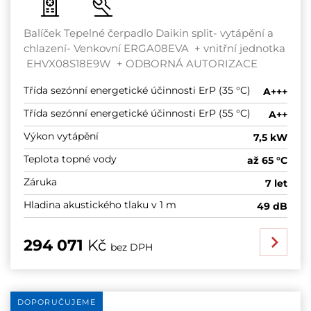
Balíček Tepelné čerpadlo Daikin split- vytápění a
chlazení- Venkovní ERGA08EVA + vnitřní jednotka
EHVX08S18E9W + ODBORNÁ AUTORIZACE
Třída sezónní energetické účinnosti ErP (35 °C)
A+++
Třída sezónní energetické účinnosti ErP (55 °C)
A++
Výkon vytápění
7,5 kW
Teplota topné vody
až 65 °C
Záruka
7 let
Hladina akustického tlaku v 1 m
49 dB
294 071
Kč
bez DPH
DOPORUČUJEME