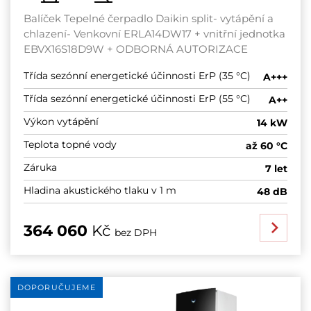
Balíček Tepelné čerpadlo Daikin split- vytápění a
chlazení- Venkovní ERLA14DW17 + vnitřní jednotka
EBVX16S18D9W + ODBORNÁ AUTORIZACE
Třída sezónní energetické účinnosti ErP (35 °C)
A+++
Třída sezónní energetické účinnosti ErP (55 °C)
A++
Výkon vytápění
14 kW
Teplota topné vody
až 60 °C
Záruka
7 let
Hladina akustického tlaku v 1 m
48 dB
364 060
Kč
bez DPH
DOPORUČUJEME