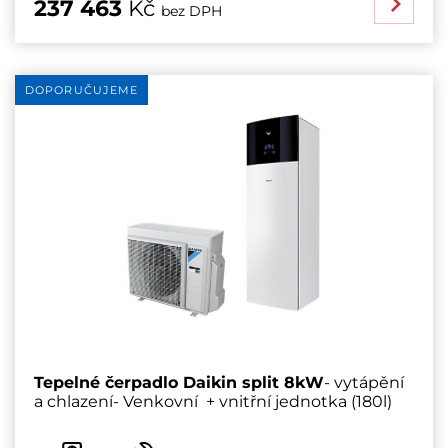
237 463
Kč
bez DPH
DOPORUČUJEME
Tepelné čerpadlo Daikin split 8kW
- vytápění
a chlazení- Venkovní + vnitřní jednotka (180l)