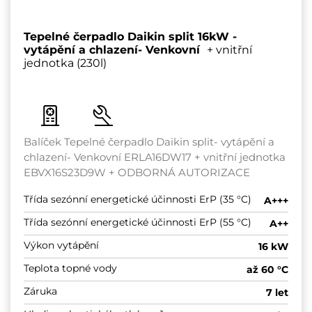
Tepelné čerpadlo Daikin split 16kW -
vytápění a chlazení- Venkovní
+ vnitřní
jednotka (230l)
Balíček Tepelné čerpadlo Daikin split- vytápění a
chlazení- Venkovní ERLA16DW17 + vnitřní jednotka
EBVX16S23D9W + ODBORNÁ AUTORIZACE
Třída sezónní energetické účinnosti ErP (35 °C)
A+++
Třída sezónní energetické účinnosti ErP (55 °C)
A++
Výkon vytápění
16 kW
Teplota topné vody
až 60 °C
Záruka
7 let