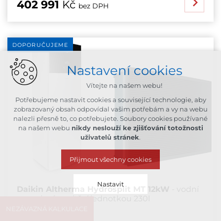
402 991
Kč
bez DPH
DOPORUČUJEME
Nastavení cookies
Vítejte na našem webu!
Potřebujeme nastavit cookies a související technologie, aby
zobrazovaný obsah odpovídal vašim potřebám a vy na webu
nalezli přesně to, co potřebujete. Soubory cookies používané
na našem webu
nikdy neslouží ke zjišťování totožnosti
uživatelů stránek
.
Přijmout všechny cookies
Nastavit
Daikin Altherma Hydrosplit MT 12kW
- vodní
propojení s vnitřní jednotkou 230l
NEZÁVAZNÁ KALKULACE
Technická cookies