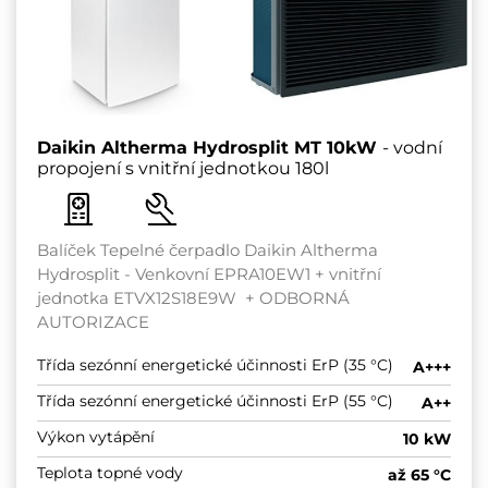
Daikin Altherma Hydrosplit MT 10kW
- vodní
propojení s vnitřní jednotkou 180l
Balíček Tepelné čerpadlo Daikin Altherma
Hydrosplit - Venkovní EPRA10EW1 + vnitřní
jednotka ETVX12S18E9W + ODBORNÁ
AUTORIZACE
Třída sezónní energetické účinnosti ErP (35 °C)
A+++
Třída sezónní energetické účinnosti ErP (55 °C)
A++
Výkon vytápění
10 kW
Teplota topné vody
až 65 °C