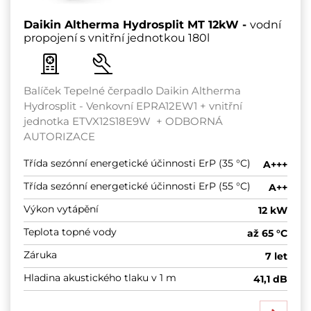
Daikin Altherma Hydrosplit MT 12kW -
vodní
propojení s vnitřní jednotkou 180l
Balíček Tepelné čerpadlo Daikin Altherma
Hydrosplit - Venkovní EPRA12EW1 + vnitřní
jednotka ETVX12S18E9W + ODBORNÁ
AUTORIZACE
Třída sezónní energetické účinnosti ErP (35 °C)
A+++
Třída sezónní energetické účinnosti ErP (55 °C)
A++
Výkon vytápění
12 kW
Teplota topné vody
až 65 °C
Záruka
7 let
Hladina akustického tlaku v 1 m
41,1 dB