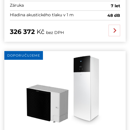
Záruka
7 let
Hladina akustického tlaku v 1 m
48 dB
326 372
Kč
bez DPH
DOPORUČUJEME