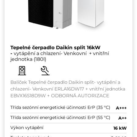
Tepelné čerpadlo Daikin split 16kW
-
vytápění a chlazení- Venkovní + vnitřní
jednotka (180l)
Balíček Tepelné čerpadlo Daikin split- vytápění a
chlazení- Venkovní ERLA16DW17 + vnitřní jednotka
EBVX16S18D9W + ODBORNÁ AUTORIZACE
Třída sezónní energetické účinnosti ErP (35 °C)
A+++
Třída sezónní energetické účinnosti ErP (55 °C)
A++
Výkon vytápění
16 kW