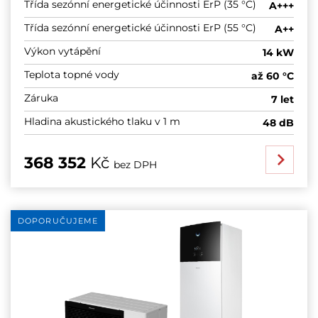
Třída sezónní energetické účinnosti ErP (35 °C)
A+++
Třída sezónní energetické účinnosti ErP (55 °C)
A++
Výkon vytápění
14 kW
Teplota topné vody
až 60 °C
Záruka
7 let
Hladina akustického tlaku v 1 m
48 dB
368 352
Kč
bez DPH
DOPORUČUJEME