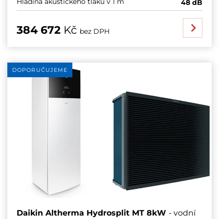
Hladina akustického tlaku v 1 m
48 dB
384 672
Kč
bez DPH
DOPORUČUJEME
Daikin Altherma Hydrosplit MT 8kW
- vodní