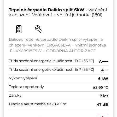
Tepelné čerpadlo Daikin split 6kW -
vytápění
a chlazení- Venkovní + vnitřní jednotka (180l)
Balíček Tepelné čerpadlo Daikin split- vytápění a
chlazení- Venkovní ERGA06EVA + vnitřní jednotka
EHVX08S18E9W + ODBORNÁ AUTORIZACE
Třída sezónní energetické účinnosti ErP (35 °C)
A+++
Třída sezónní energetické účinnosti ErP (55 °C)
A++
Výkon vytápění
6 kW
Teplota topné vody
až 65 °C
Záruka
7 let
Hladina akustického tlaku v 1 m
47 dB