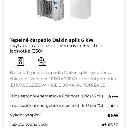
Tepelné čerpadlo Daikin split 6 kW
-
vytápění a chlazení- Venkovní + vnitřní
jednotka (230l)
Balíček Tepelné čerpadlo Daikin split- vytápění a
chlazení- Venkovní ERGA06EVA + vnitřní jednotka
EHVX08S23E9W + ODBORNÁ AUTORIZACE
Třída sezónní energetické účinnosti ErP (35 °C)
A+++
Třída sezónní energetické účinnosti ErP (55 °C)
A++
Výkon vytápění
6 kW
Teplota topné vody
až 65 °C