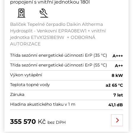
propojení s vnitřní jednotkou 180l
Balíček Tepelné čerpadlo Daikin Altherma
Hydrosplit - Venkovní EPRA08EW1 + vnitřní
jednotka ETVX12S18E9W + ODBORNÁ
AUTORIZACE
Třída sezónní energetické účinnosti ErP (35 °C)
A+++
Třída sezónní energetické účinnosti ErP (55 °C)
A++
Výkon vytápění
8 kW
Teplota topné vody
až 65 °C
Záruka
7 let
Hladina akustického tlaku v 1 m
41,1 dB
355 570
Kč
bez DPH