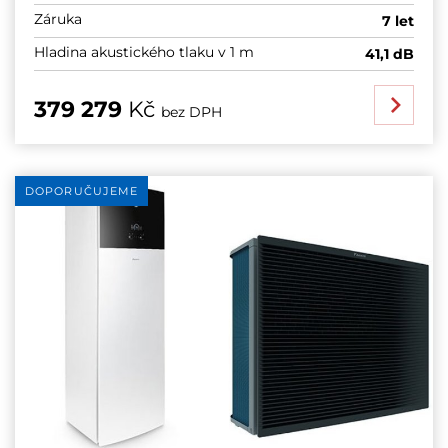
Záruka
7 let
Hladina akustického tlaku v 1 m
41,1 dB
379 279
Kč
bez DPH
DOPORUČUJEME