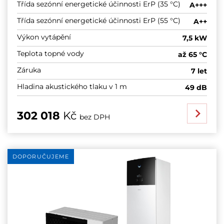
Třída sezónní energetické účinnosti ErP (35 °C)
A+++
Třída sezónní energetické účinnosti ErP (55 °C)
A++
Výkon vytápění
7,5 kW
Teplota topné vody
až 65 °C
Záruka
7 let
Hladina akustického tlaku v 1 m
49 dB
302 018
Kč
bez DPH
DOPORUČUJEME