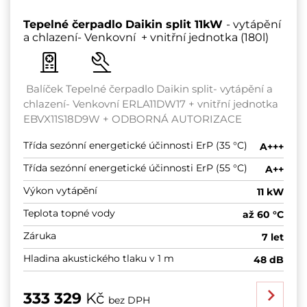
Tepelné čerpadlo Daikin split 11kW
- vytápění
a chlazení- Venkovní + vnitřní jednotka (180l)
Balíček Tepelné čerpadlo Daikin split- vytápění a
chlazení- Venkovní ERLA11DW17 + vnitřní jednotka
EBVX11S18D9W + ODBORNÁ AUTORIZACE
Třída sezónní energetické účinnosti ErP (35 °C)
A+++
Třída sezónní energetické účinnosti ErP (55 °C)
A++
Výkon vytápění
11 kW
Teplota topné vody
až 60 °C
Záruka
7 let
Hladina akustického tlaku v 1 m
48 dB
333 329
Kč
bez DPH