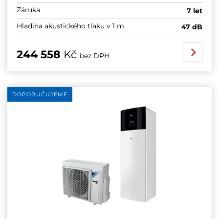
Záruka
7 let
Hladina akustického tlaku v 1 m
47 dB
244 558
Kč
bez DPH
DOPORUČUJEME