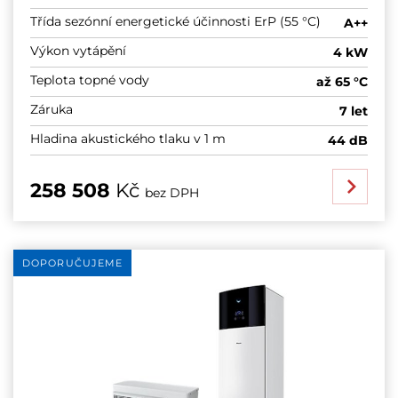
Třída sezónní energetické účinnosti ErP (55 °C)
A++
Výkon vytápění
4 kW
Teplota topné vody
až 65 °C
Záruka
7 let
Hladina akustického tlaku v 1 m
44 dB
258 508
Kč
bez DPH
DOPORUČUJEME