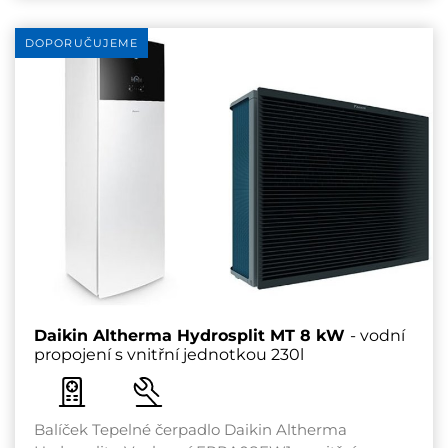
DOPORUČUJEME
Daikin Altherma Hydrosplit MT 8 kW
- vodní
propojení s vnitřní jednotkou 230l
Balíček Tepelné čerpadlo Daikin Altherma