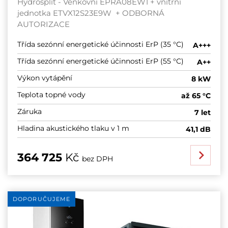
Hydrosplit - Venkovní EPRA08EW1 + vnitřní
jednotka ETVX12S23E9W + ODBORNÁ
AUTORIZACE
Třída sezónní energetické účinnosti ErP (35 °C)
A+++
Třída sezónní energetické účinnosti ErP (55 °C)
A++
Výkon vytápění
8 kW
Teplota topné vody
až 65 °C
Záruka
7 let
Hladina akustického tlaku v 1 m
41,1 dB
364 725
Kč
bez DPH
DOPORUČUJEME