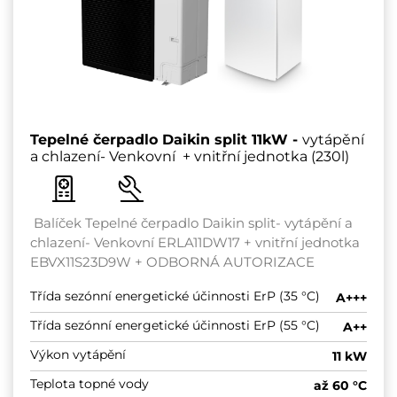
Tepelné čerpadlo Daikin split 11kW -
vytápění
a chlazení- Venkovní + vnitřní jednotka (230l)
Balíček Tepelné čerpadlo Daikin split- vytápění a
chlazení- Venkovní ERLA11DW17 + vnitřní jednotka
EBVX11S23D9W + ODBORNÁ AUTORIZACE
Třída sezónní energetické účinnosti ErP (35 °C)
A+++
Třída sezónní energetické účinnosti ErP (55 °C)
A++
Výkon vytápění
11 kW
Teplota topné vody
až 60 °C