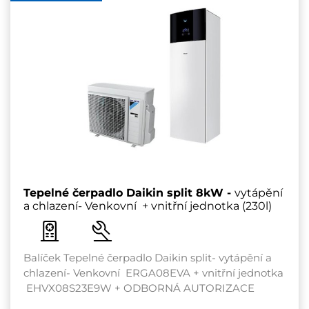
Tepelné čerpadlo Daikin split 8kW -
vytápění
a chlazení- Venkovní + vnitřní jednotka (230l)
Balíček Tepelné čerpadlo Daikin split- vytápění a
chlazení- Venkovní ERGA08EVA + vnitřní jednotka
EHVX08S23E9W + ODBORNÁ AUTORIZACE