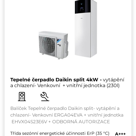
Tepelné čerpadlo Daikin split 4kW -
vytápění
a chlazení- Venkovní + vnitřní jednotka (230l)
Balíček Tepelné čerpadlo Daikin split- vytápění a
chlazení- Venkovní ERGA04EVA + vnitřní jednotka
EHVX04S23E6V + ODBORNÁ AUTORIZACE
Třída sezónní energetické účinnosti ErP (35 °C)
A+++