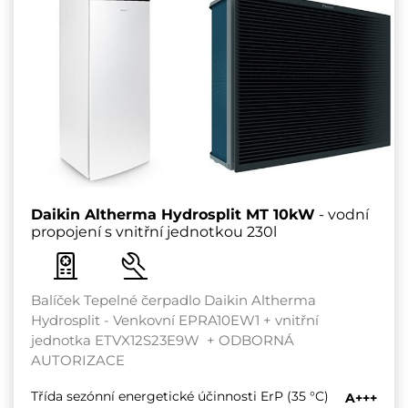
Daikin Altherma Hydrosplit MT 10kW
- vodní
propojení s vnitřní jednotkou 230l
Balíček Tepelné čerpadlo Daikin Altherma
Hydrosplit - Venkovní EPRA10EW1 + vnitřní
jednotka ETVX12S23E9W + ODBORNÁ
AUTORIZACE
Třída sezónní energetické účinnosti ErP (35 °C)
A+++