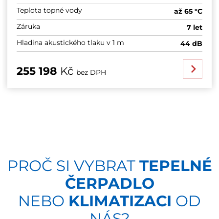
Teplota topné vody
až 65 °C
Záruka
7 let
Hladina akustického tlaku v 1 m
44 dB
255 198
Kč
bez DPH
PROČ SI VYBRAT
TEPELNÉ
ČERPADLO
NEBO
KLIMATIZACI
OD
NÁS?