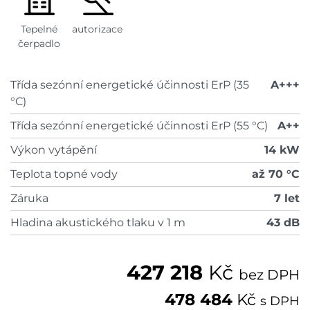
Tepelné
autorizace
čerpadlo
Třída sezónní energetické účinnosti ErP (35
A+++
°C)
Třída sezónní energetické účinnosti ErP (55 °C)
A++
Výkon vytápění
14 kW
Teplota topné vody
až 70 °C
Záruka
7 let
Hladina akustického tlaku v 1 m
43 dB
427 218
Kč
bez DPH
478 484
Kč
s DPH