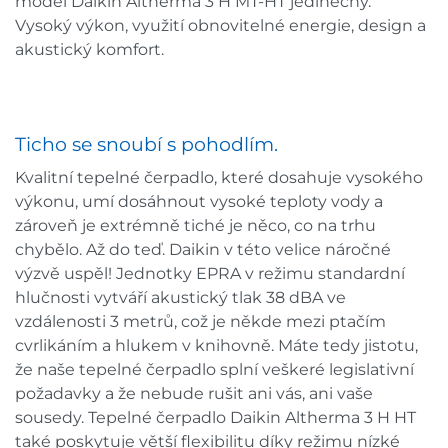
model Daikin Altherma 3 H MT-HT jedinečný.
Vysoký výkon, využití obnovitelné energie, design a
akustický komfort.
Ticho se snoubí s pohodlím.
Kvalitní tepelné čerpadlo, které dosahuje vysokého
výkonu, umí dosáhnout vysoké teploty vody a
zároveň je extrémně tiché je něco, co na trhu
chybělo. Až do teď. Daikin v této velice náročné
výzvě uspěl! Jednotky EPRA v režimu standardní
hlučnosti vytváří akustický tlak 38 dBA ve
vzdálenosti 3 metrů, což je někde mezi ptačím
cvrlikáním a hlukem v knihovně. Máte tedy jistotu,
že naše tepelné čerpadlo splní veškeré legislativní
požadavky a že nebude rušit ani vás, ani vaše
sousedy. Tepelné čerpadlo Daikin Altherma 3 H HT
také poskytuje větší flexibilitu díky režimu nízké