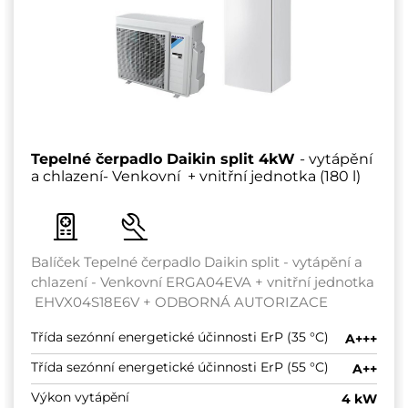
Tepelné čerpadlo Daikin split 4kW
- vytápění
a chlazení- Venkovní + vnitřní jednotka (180 l)
Balíček Tepelné čerpadlo Daikin split - vytápění a
chlazení - Venkovní ERGA04EVA + vnitřní jednotka
EHVX04S18E6V + ODBORNÁ AUTORIZACE
Třída sezónní energetické účinnosti ErP (35 °C)
A+++
Třída sezónní energetické účinnosti ErP (55 °C)
A++
Výkon vytápění
4 kW