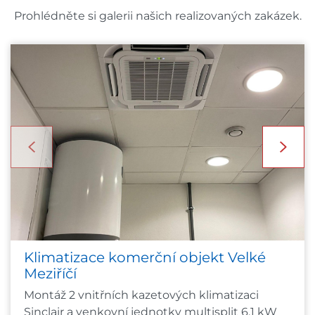
Prohlédněte si galerii našich realizovaných zakázek.
Klimatizace komerční objekt Velké
Meziříčí
Montáž 2 vnitřních kazetových klimatizaci
Sinclair a venkovní jednotky multisplit 6,1 kW