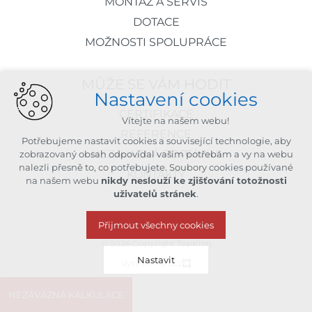
MONTÁŽ A SERVIS
DOTACE
MOŽNOSTI SPOLUPRÁCE
MŮŽE SE VÁM HODIT
Nastavení cookies
CERTIFIKACE
Vítejte na našem webu!
REFERENCE
Potřebujeme nastavit cookies a související technologie, aby
NEZÁVAZNÁ POPTÁVKA
zobrazovaný obsah odpovídal vašim potřebám a vy na webu
nalezli přesně to, co potřebujete. Soubory cookies používané
KONTAKTY
na našem webu
nikdy neslouží ke zjišťování totožnosti
uživatelů stránek
.
Přijmout všechny cookies
© 2026 Copyright TopKlim
Nastavit
Vytvořil xart.cz
NEZÁVAZNÁ KALKULACE
Technická cookies