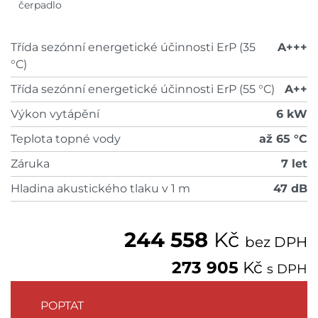
čerpadlo
Třída sezónní energetické účinnosti ErP (35
A+++
°C)
Třída sezónní energetické účinnosti ErP (55 °C)
A++
Výkon vytápění
6 kW
Teplota topné vody
až 65 °C
Záruka
7 let
Hladina akustického tlaku v 1 m
47 dB
244 558
Kč
bez DPH
273 905
Kč
s DPH
POPTAT