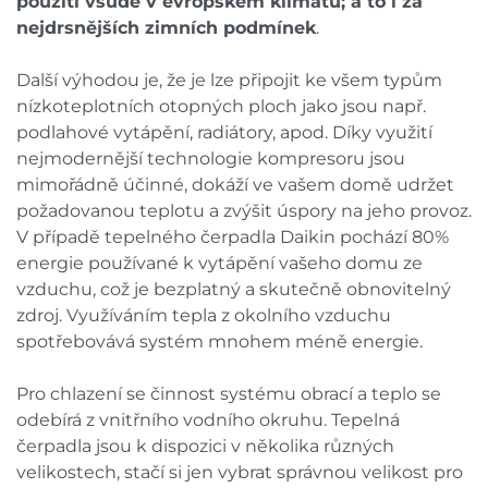
použití všude v evropském klimatu; a to i za
nejdrsnějších zimních podmínek
.
Další výhodou je, že je lze připojit ke všem typům
nízkoteplotních otopných ploch jako jsou např.
podlahové vytápění, radiátory, apod. Díky využití
nejmodernější technologie kompresoru jsou
mimořádně účinné, dokáží ve vašem domě udržet
požadovanou teplotu a zvýšit úspory na jeho provoz.
V případě tepelného čerpadla Daikin pochází 80%
energie používané k vytápění vašeho domu ze
vzduchu, což je bezplatný a skutečně obnovitelný
zdroj. Využíváním tepla z okolního vzduchu
spotřebovává systém mnohem méně energie.
Pro chlazení se činnost systému obrací a teplo se
odebírá z vnitřního vodního okruhu. Tepelná
čerpadla jsou k dispozici v několika různých
velikostech, stačí si jen vybrat správnou velikost pro