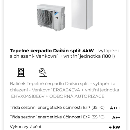
Tepelné čerpadlo Daikin split 4kW
- vytápění
a chlazení- Venkovní + vnitřní jednotka (180 l)
Balíček Tepelné čerpadlo Daikin split - vytápění a
chlazení - Venkovní ERGA04EVA + vnitřní jednotka
EHVX04S18E6V + ODBORNÁ AUTORIZACE
Třída sezónní energetické účinnosti ErP (35 °C)
A+++
Třída sezónní energetické účinnosti ErP (55 °C)
A++
Výkon vytápění
4 kW