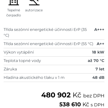
Tepelné
autorizace
čerpadlo
Třída sezónní energetické účinnosti ErP (35
A+++
°C)
Třída sezónní energetické účinnosti ErP (55 °C)
A++
Výkon vytápění
18 kW
Teplota topné vody
až 70 °C
Záruka
7 let
Hladina akustického tlaku v 1 m
48 dB
480 902
Kč
bez DPH
538 610
Kč
s DPH