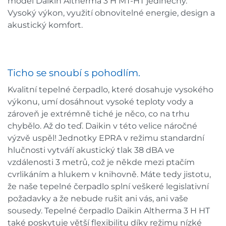
model Daikin Altherma 3 H MT-HT jedinečný.
Vysoký výkon, využití obnovitelné energie, design a
akustický komfort.
Ticho se snoubí s pohodlím.
Kvalitní tepelné čerpadlo, které dosahuje vysokého
výkonu, umí dosáhnout vysoké teploty vody a
zároveň je extrémně tiché je něco, co na trhu
chybělo. Až do teď. Daikin v této velice náročné
výzvě uspěl! Jednotky EPRA v režimu standardní
hlučnosti vytváří akustický tlak 38 dBA ve
vzdálenosti 3 metrů, což je někde mezi ptačím
cvrlikáním a hlukem v knihovně. Máte tedy jistotu,
že naše tepelné čerpadlo splní veškeré legislativní
požadavky a že nebude rušit ani vás, ani vaše
sousedy. Tepelné čerpadlo Daikin Altherma 3 H HT
také poskytuje větší flexibilitu díky režimu nízké