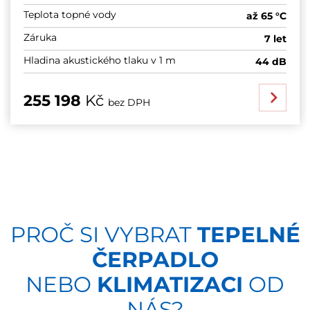
Teplota topné vody
až 65 °C
Záruka
7 let
Hladina akustického tlaku v 1 m
44 dB
255 198
Kč
bez DPH
PROČ SI VYBRAT
TEPELNÉ
ČERPADLO
NEBO
KLIMATIZACI
OD
NÁS?