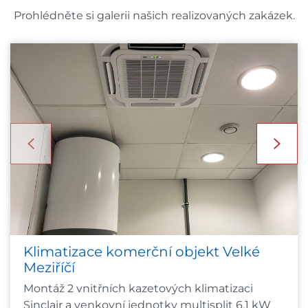
Prohlédněte si galerii našich realizovaných zakázek.
Klimatizace komerční objekt Velké
Meziříčí
Montáž 2 vnitřních kazetových klimatizaci
Sinclair a venkovní jednotky multisplit 6,1 kW