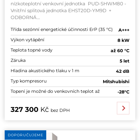
nízkoteplotní venkovní jednotka PUD-SHWM80 -
Vnitřní splitová jednotka EHST20D-YM9D +
ODBORNÁ…
Třída sezónní energetické účinnosti ErP (35 °C)
A+++
Výkon vytápění
8 kW
Teplota topné vody
až 60 °C
Záruka
5 let
Hladina akustického tlaku v 1 m
42 dB
Typ kompresoru
Mitshubishi
Topení je možné do venkovních teplot až
-28°C
327 300
Kč
bez DPH
DOPORUČUJEME