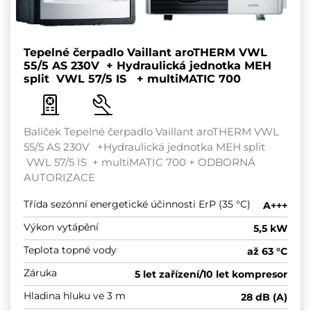
Tepelné čerpadlo Vaillant aroTHERM VWL
55/5 AS 230V + Hydraulická jednotka MEH
split VWL 57/5 IS + multiMATIC 700
Balíček Tepelné čerpadlo Vaillant aroTHERM VWL
55/5 AS 230V +Hydraulická jednotka MEH split
VWL 57/5 IS + multiMATIC 700 + ODBORNÁ
AUTORIZACE
Třída sezónní energetické účinnosti ErP (35 °C)
A+++
Výkon vytápění
5,5 kW
Teplota topné vody
až 63 °C
Záruka
5 let zařízení/10 let kompresor
Hladina hluku ve 3 m
28 dB (A)