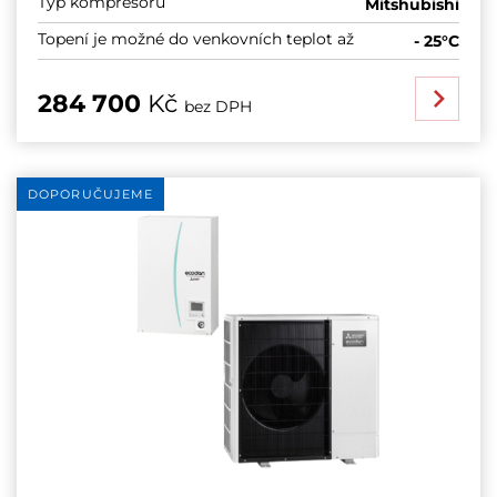
Typ kompresoru
Mitshubishi
Topení je možné do venkovních teplot až
- 25°C
284 700
Kč
bez DPH
DOPORUČUJEME