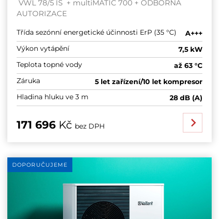
VWL 78/5 IS + multiMATIC 700 + ODBORNÁ
AUTORIZACE
Třída sezónní energetické účinnosti ErP (35 °C)
A+++
Výkon vytápění
7,5 kW
Teplota topné vody
až 63 °C
Záruka
5 let zařízení/10 let kompresor
Hladina hluku ve 3 m
28 dB (A)
171 696
Kč
bez DPH
DOPORUČUJEME