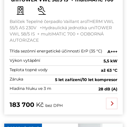
Balíček Tepelné čerpadlo Vaillant aroTHERM VWL
55/5 AS 230V +Hydraulická jednotka uniTOWER
VWL 58/5 IS + multiMATIC 700 + ODBORNÁ
AUTORIZACE
Třída sezónní energetické účinnosti ErP (35 °C)
A+++
Výkon vytápění
5,5 kW
Teplota topné vody
až 63 °C
Záruka
5 let zařízení/10 let kompresor
Hladina hluku ve 3 m
28 dB (A)
183 700
Kč
bez DPH