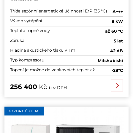
Třída sezónní energetické účinnosti ErP (35 °C)
A+++
Výkon vytápění
8 kW
Teplota topné vody
až 60 °C
Záruka
5 let
Hladina akustického tlaku v 1 m
42 dB
Typ kompresoru
Mitshubishi
Topení je možné do venkovních teplot až
-28°C
256 400
Kč
bez DPH
DOPORUČUJEME