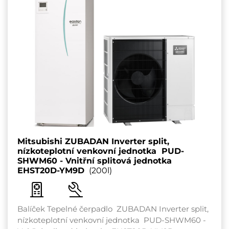
Mitsubishi ZUBADAN Inverter split,
nízkoteplotní venkovní jednotka PUD-
SHWM60 - Vnitřní splitová jednotka
EHST20D-YM9D
(200l)
Balíček Tepelné čerpadlo ZUBADAN Inverter split,
nízkoteplotní venkovní jednotka PUD-SHWM60 -