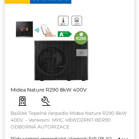
Midea Nature R290 8kW 400V
Balíček Tepelné čerpadlo Midea Nature R290 8kW
400V - Venkovní MHC-V8WD2RN7-BER90
ODBORNÁ AUTORIZACE
Třída sezónní energetické účinnosti ErP (35 °C)