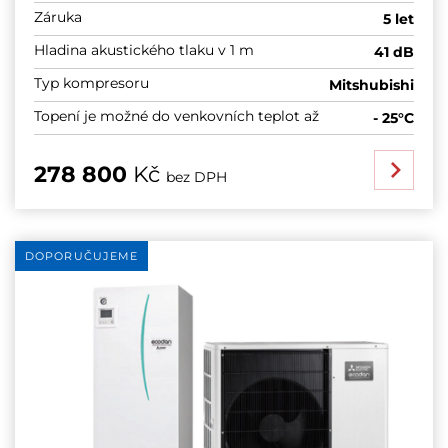
Záruka
5 let
Hladina akustického tlaku v 1 m
41 dB
Typ kompresoru
Mitshubishi
Topení je možné do venkovních teplot až
- 25°C
278 800
Kč
bez DPH
DOPORUČUJEME