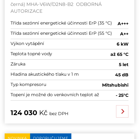
černá) MHA-V6W/D2N8-B2 ODBORNÁ
AUTORIZACE
Třída sezónní energetické účinnosti ErP (35 °C)
A+++
Třída sezónní energetické účinnosti ErP (55 °C)
A++
Výkon vytápění
6 kW
Teplota topné vody
až 65 °C
Záruka
5 let
Hladina akustického tlaku v 1 m
45 dB
Typ kompresoru
Mitshubishi
Topení je možné do venkovních teplot až
- 25°C
124 030
Kč
bez DPH
NOVINKA
DOPORUČUJEME