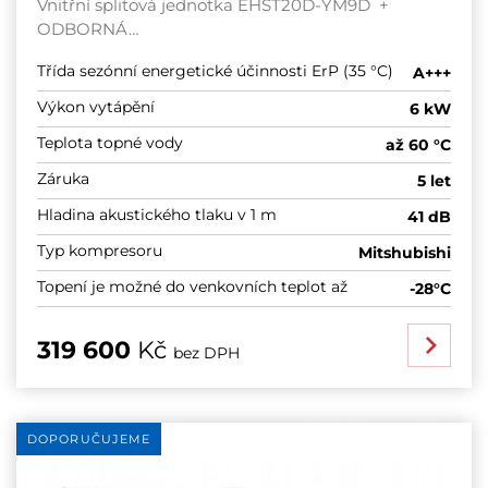
Vnitřní splitová jednotka EHST20D-YM9D +
ODBORNÁ…
Třída sezónní energetické účinnosti ErP (35 °C)
A+++
Výkon vytápění
6 kW
Teplota topné vody
až 60 °C
Záruka
5 let
Hladina akustického tlaku v 1 m
41 dB
Typ kompresoru
Mitshubishi
Topení je možné do venkovních teplot až
-28°C
319 600
Kč
bez DPH
DOPORUČUJEME