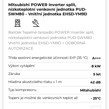
Mitsubishi POWER Inverter split,
nízkoteplotní venkovní jednotka PUD-
SWM80 - Vnitřní jednotka EHSD-YM9D
Balíček Tepelné čerpadlo POWER Inverter split,
nízkoteplotní venkovní jednotka PUD-SWM80 -
Vnitřní jednotka EHSD-YM9D + ODBORNÁ
AUTORIZACE
Třída sezónní energetické účinnosti ErP (35 °C)
A+++
Výkon vytápění
8 kW
Záruka
5 let
Hladina akustického tlaku v 1 m
42 dB
Typ kompresoru
Mitshubishi
Topení je možné do venkovních teplot až
- 25°C