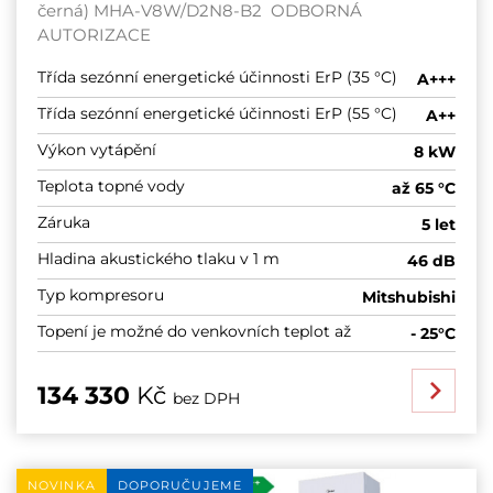
černá) MHA-V8W/D2N8-B2 ODBORNÁ
AUTORIZACE
Třída sezónní energetické účinnosti ErP (35 °C)
A+++
Třída sezónní energetické účinnosti ErP (55 °C)
A++
Výkon vytápění
8 kW
Teplota topné vody
až 65 °C
Záruka
5 let
Hladina akustického tlaku v 1 m
46 dB
Typ kompresoru
Mitshubishi
Topení je možné do venkovních teplot až
- 25°C
134 330
Kč
bez DPH
NOVINKA
DOPORUČUJEME