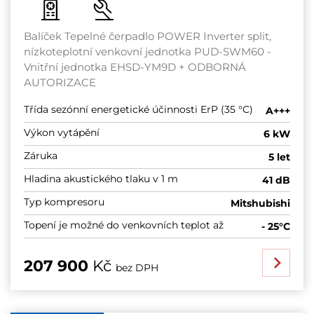
Balíček Tepelné čerpadlo POWER Inverter split,
nízkoteplotní venkovní jednotka PUD-SWM60 -
Vnitřní jednotka EHSD-YM9D + ODBORNÁ
AUTORIZACE
Třída sezónní energetické účinnosti ErP (35 °C)
A+++
Výkon vytápění
6 kW
Záruka
5 let
Hladina akustického tlaku v 1 m
41 dB
Typ kompresoru
Mitshubishi
Topení je možné do venkovních teplot až
- 25°C
207 900
Kč
bez DPH