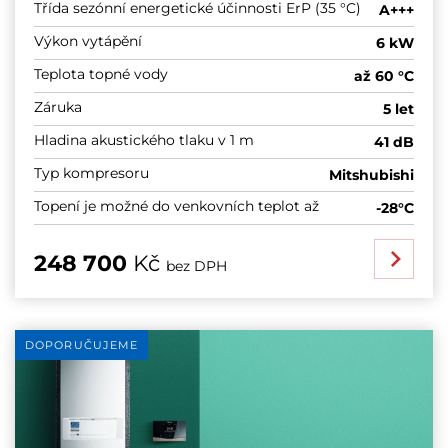
Třída sezónní energetické účinnosti ErP (35 °C)
A+++
Výkon vytápění
6 kW
Teplota topné vody
až 60 °C
Záruka
5 let
Hladina akustického tlaku v 1 m
41 dB
Typ kompresoru
Mitshubishi
Topení je možné do venkovních teplot až
-28°C
248 700
Kč
bez DPH
DOPORUČUJEME