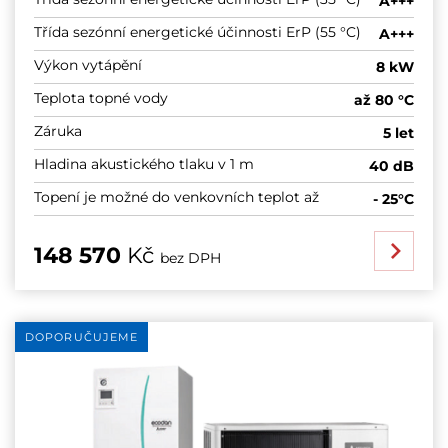
A+++
Třída sezónní energetické účinnosti ErP (55 °C)
A+++
Výkon vytápění
8 kW
Teplota topné vody
až 80 °C
Záruka
5 let
Hladina akustického tlaku v 1 m
40 dB
Topení je možné do venkovních teplot až
- 25°C
148 570
Kč
bez DPH
DOPORUČUJEME