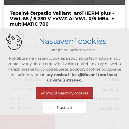
Tepelné čerpadlo Vaillant aroTHERM plus -
VWL 55 / 6 230 V +VWZ AI VWL X/6 MB4 +
multiMATIC 700
Nastavení cookies
Balíček Tepelné čerpadlo Vaillant aroTHERM plus -
Vítejte na našem webu!
VWL 55 / 6 230 V + VWZ AI VWL X/6 MB4 +
multiMATIC 700 + ODBORNÁ AUTORIZACE
Potřebujeme nastavit cookies a související technologie, aby
zobrazovaný obsah odpovídal vašim potřebám a vy na webu
nalezli přesně to, co potřebujete. Soubory cookies používané
Třída sezónní energetické účinnosti ErP (35 °C)
A+++
na našem webu
nikdy neslouží ke zjišťování totožnosti
Výkon vytápění
5,5 kW
uživatelů stránek
.
Teplota topné vody
až 75 °C
Přijmout všechny cookies
Záruka
5 let zařízení/10 let kompresor
Hladina hluku ve 3 m
Nastavit
28 dB (A)
NEZÁVAZNÁ KALKULACE
141 100
Kč
Technická cookies
bez DPH