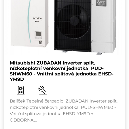
Mitsubishi ZUBADAN Inverter split,
nízkoteplotní venkovní jednotka PUD-
SHWM60 - Vnitřní splitová jednotka EHSD-
YM9D
Balíček Tepelné čerpadlo ZUBADAN Inverter split,
nízkoteplotní venkovní jednotka PUD-SHWM60 -
Vnitřní splitová jednotka EHSD-YM9D +
ODBORNÁ…