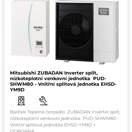
Mitsubishi ZUBADAN Inverter split,
nízkoteplotní venkovní jednotka PUD-
SHWM80 - Vnitřní splitová jednotka EHSD-
YM9D
Balíček Tepelné čerpadlo ZUBADAN Inverter split,
nízkoteplotní venkovní jednotka PUD-SHWM80 -
Vnitřní splitová jednotka EHSD-YM9D +
ODBORNÁ…