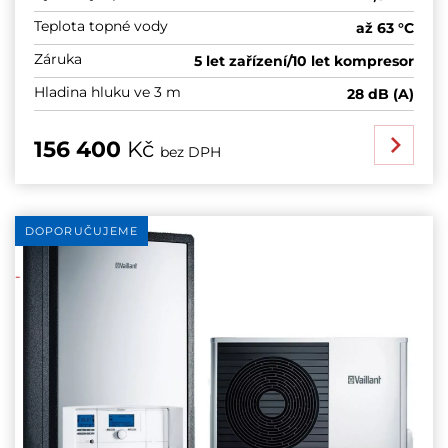
Teplota topné vody
až 63 °C
Záruka
5 let zařízení/10 let kompresor
Hladina hluku ve 3 m
28 dB (A)
156 400
Kč
bez DPH
DOPORUČUJEME