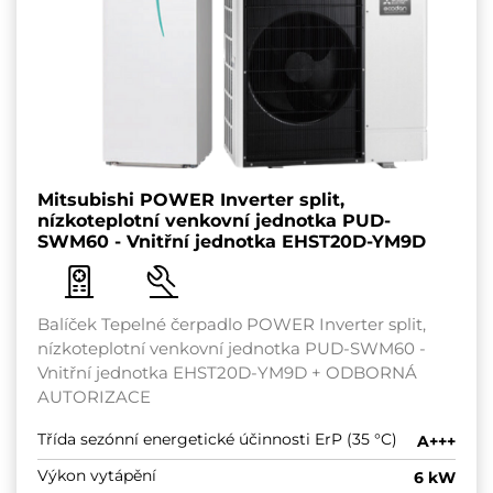
Mitsubishi POWER Inverter split,
nízkoteplotní venkovní jednotka PUD-
SWM60 - Vnitřní jednotka EHST20D-YM9D
Balíček Tepelné čerpadlo POWER Inverter split,
nízkoteplotní venkovní jednotka PUD-SWM60 -
Vnitřní jednotka EHST20D-YM9D + ODBORNÁ
AUTORIZACE
Třída sezónní energetické účinnosti ErP (35 °C)
A+++
Výkon vytápění
6 kW