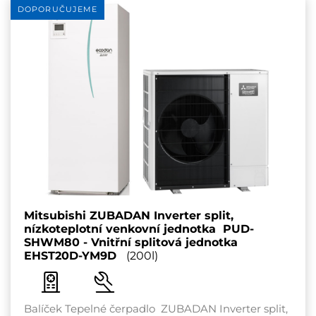
DOPORUČUJEME
Mitsubishi ZUBADAN Inverter split,
nízkoteplotní venkovní jednotka PUD-
SHWM80 - Vnitřní splitová jednotk
a
EHST20D-YM9D
(200l)
Balíček Tepelné čerpadlo ZUBADAN Inverter split,