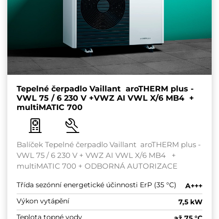
Tepelné čerpadlo Vaillant aroTHERM plus -
VWL 75 / 6 230 V +VWZ AI VWL X/6 MB4 +
multiMATIC 700
Balíček Tepelné čerpadlo Vaillant aroTHERM plus -
VWL 75 / 6 230 V + VWZ AI VWL X/6 MB4 +
multiMATIC 700 + ODBORNÁ AUTORIZACE
Třída sezónní energetické účinnosti ErP (35 °C)
A+++
Výkon vytápění
7,5 kW
Teplota topné vody
až 75 °C