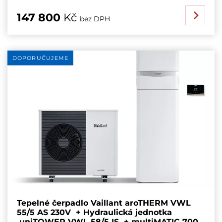
147 800
Kč
bez DPH
DOPORUČUJEME
Tepelné čerpadlo Vaillant aroTHERM VWL
55/5 AS 230V + Hydraulická jednotka
uniTOWER VWL 58/5 IS + multiMATIC 700