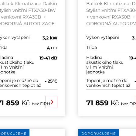
alíček Klimatizace Daikin
Balíček Klimatizace D
tylish vnitřní FTXA30-BW
Stylish vnitřní FTXA3
 venkovní RXA30B +
+ venkovní RXA30B +
ODBORNÁ AUTORIZACE
ODBORNÁ AUTORIZ
ýkon vytápění
Výkon vytápění
3,2 kW
3
řída
Třída
A+++
ladina
Hladina
19-41 dB
19-
kustického tlaku
akustického tlaku
 1 m Vnitřní
v 1 m Vnitřní
ednotka
jednotka
opení je možné do
Topení je možné do
- 25°C
enkovních teplot až
venkovních teplot až
71 859
Kč
71 859
Kč
bez DPH
bez D
PORUČUJEME
DOPORUČUJEME