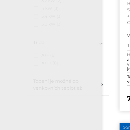
3,2 kW
(2)
B
4 kW
(3)
S
+
5.4 kW
(3)
5.8 kW
(3)
V
Třída
T
H
A++
(6)
a
A+++
(8)
v
j
T
Topení je možné do
v
venkovních teplot až
DO