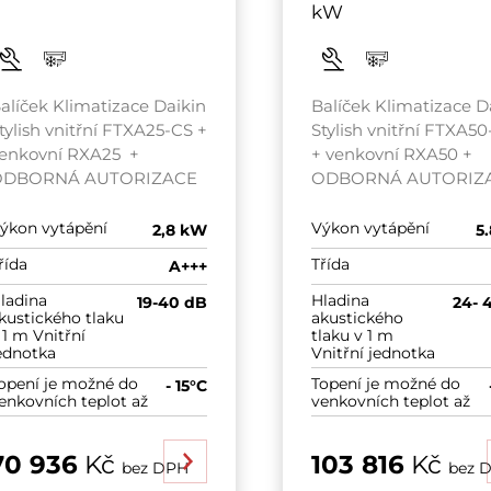
kW
alíček Klimatizace Daikin
Balíček Klimatizace D
tylish vnitřní FTXA25-CS +
Stylish vnitřní FTXA5
enkovní RXA25 +
+ venkovní RXA50 +
ODBORNÁ AUTORIZACE
ODBORNÁ AUTORIZ
ýkon vytápění
Výkon vytápění
2,8 kW
5
řída
Třída
A+++
ladina
Hladina
19-40 dB
24- 
kustického tlaku
akustického
 1 m Vnitřní
tlaku v 1 m
ednotka
Vnitřní jednotka
opení je možné do
Topení je možné do
- 15°C
enkovních teplot až
venkovních teplot až
70 936
Kč
103 816
Kč
bez DPH
bez 