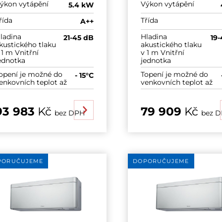
ýkon vytápění
Výkon vytápění
5.4 kW
řída
Třída
A++
ladina
Hladina
21-45 dB
19-
kustického tlaku
akustického tlaku
 1 m Vnitřní
v 1 m Vnitřní
ednotka
jednotka
opení je možné do
Topení je možné do
- 15°C
enkovních teplot až
venkovních teplot až
93 983
Kč
79 909
Kč
bez DPH
bez 
PORUČUJEME
DOPORUČUJEME