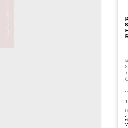
NEZÁVAZNÁ KALKULACE
K
S
F
B
S
+
V
T
H
a
t
V