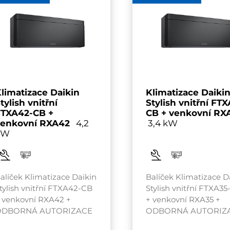
limatizace Daikin
Klimatizace
Daiki
tylish vnitřní
Stylish vnitřní FT
FTXA42-CB +
CB + venkovní RX
venkovní RXA42
4,2
3,4 kW
kW
alíček Klimatizace Daikin
Balíček Klimatizace D
tylish vnitřní FTXA42-CB
Stylish vnitřní FTXA3
 venkovní RXA42 +
+ venkovní RXA35 +
ODBORNÁ AUTORIZACE
ODBORNÁ AUTORIZ