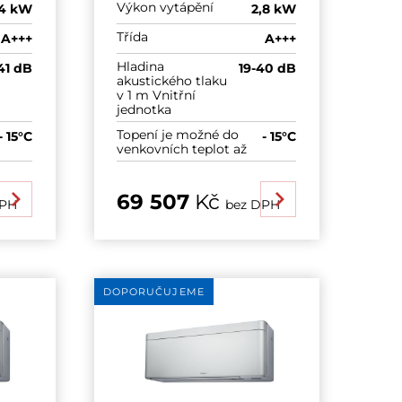
Výkon vytápění
4 kW
2,8 kW
Třída
A+++
A+++
Hladina
41 dB
19-40 dB
akustického tlaku
v 1 m Vnitřní
jednotka
Topení je možné do
- 15°C
- 15°C
venkovních teplot až
69 507
Kč
DPH
bez DPH
DOPORUČUJEME