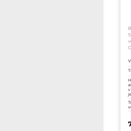
B
S
v
V
T
H
a
v
j
T
v