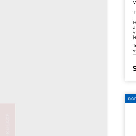
V
T
H
a
v
j
T
v
DO