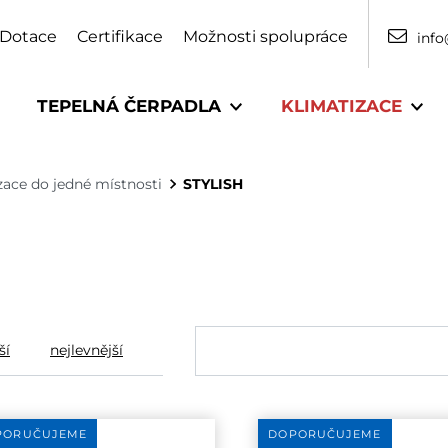
Dotace
Certifikace
Možnosti spolupráce
info
TEPELNÁ ČERPADLA
KLIMATIZACE
zace do jedné místnosti
STYLISH
ší
nejlevnější
PORUČUJEME
DOPORUČUJEME