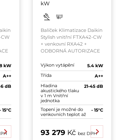
kW
aikin
Balíček Klimatizace Daikin
0-CW
Stylish vnitřní FTXA42-CW
+ venkovní RXA42 +
ACE
ODBORNÁ AUTORIZACE
Výkon vytápění
.8 kW
5.4 kW
Třída
A++
A++
Hladina
46 dB
21-45 dB
akustického tlaku
v 1 m Vnitřní
jednotka
Topení je možné do
- 15°C
- 15°C
venkovních teplot až
93 279
Kč
DPH
bez DPH