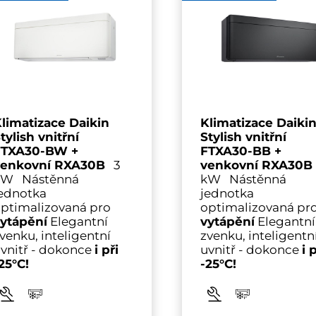
limatizace Daikin
Klimatizace Daiki
tylish vnitřní
Stylish vnitřní
FTXA30-BW +
FTXA30-BB +
venkovní RXA30B
3
venkovní RXA30B
kW Nástěnná
kW Nástěnná
ednotka
jednotka
ptimalizovaná pro
optimalizovaná pr
ytápění
Elegantní
vytápění
Elegantní
venku, inteligentní
zvenku, inteligentn
vnitř - dokonce
i při
uvnitř - dokonce
i 
25°C!
-25°C!