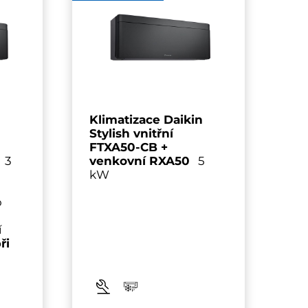
n
Klimatizace Daikin
Stylish vnitřní
FTXA50-CB +
3
venkovní RXA50
5
kW
o
í
při