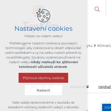
Nastavení cookies
Vítejte na našem webu!
Potřebujeme nastavit cookies a související
Klimatizace
Klimatizace do bytu
Klimati
technologie, aby zobrazovaný obsah odpovídal
vašim potřebám a vy na webu nalezli přesně to,
co potřebujete. Soubory cookies používané na
STYLISH
našem webu
nikdy neslouží ke zjišťování
totožnosti uživatelů stránek
.
Přijmout všechny cookies
nejnovější
nejdraž
Skrýt filtr
Nastavit
Vaše údaje zpracováváme v souladu se
Technická cookies
zásadami ochrany osobních údajů z důvodu
DO
Cena
nutná pro provozování webu