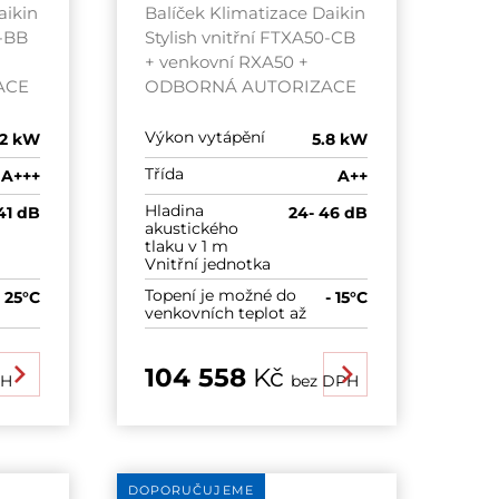
aikin
Balíček Klimatizace Daikin
0-BB
Stylish vnitřní FTXA50-CB
+ venkovní RXA50 +
ACE
ODBORNÁ AUTORIZACE
Výkon vytápění
,2 kW
5.8 kW
Třída
A+++
A++
Hladina
41 dB
24- 46 dB
akustického
tlaku v 1 m
Vnitřní jednotka
Topení je možné do
- 25°C
- 15°C
venkovních teplot až
104 558
Kč
PH
bez DPH
DOPORUČUJEME