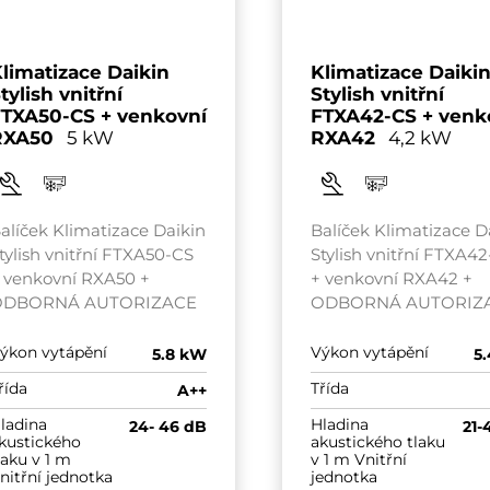
limatizace Daikin
Klimatizace Daiki
tylish vnitřní
Stylish vnitřní
TXA50-CS + venkovní
FTXA42-CS + venk
RXA50
5 kW
RXA42
4,2 kW
alíček Klimatizace Daikin
Balíček Klimatizace D
tylish vnitřní FTXA50-CS
Stylish vnitřní FTXA4
 venkovní RXA50 +
+ venkovní RXA42 +
ODBORNÁ AUTORIZACE
ODBORNÁ AUTORIZ
ýkon vytápění
Výkon vytápění
5.8 kW
5
řída
Třída
A++
ladina
Hladina
24- 46 dB
21-
kustického
akustického tlaku
laku v 1 m
v 1 m Vnitřní
nitřní jednotka
jednotka