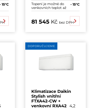
Topení je možné do
- 15°C
- 15°C
venkovních teplot až
81 545
Kč
DPH
bez DPH
DOPORUČUJEME
n
Klimatizace Daikin
Stylish vnitřní
FTXA42-CW +
5
venkovní RXA42
4,2