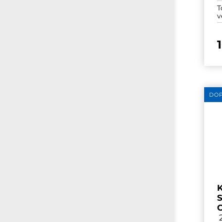
T
v
DO
K
S
C
2