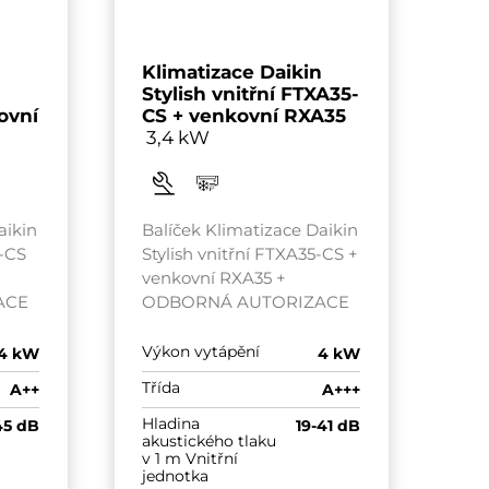
n
Klimatizace
Daikin
Stylish vnitřní FTXA35-
ovní
CS + venkovní RXA35
3,4 kW
aikin
Balíček Klimatizace Daikin
2-CS
Stylish vnitřní FTXA35-CS +
venkovní RXA35 +
ACE
ODBORNÁ AUTORIZACE
Výkon vytápění
.4 kW
4 kW
Třída
A++
A+++
Hladina
45 dB
19-41 dB
akustického tlaku
v 1 m Vnitřní
jednotka