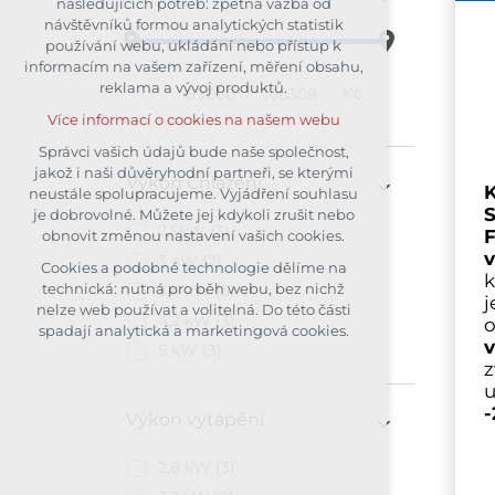
následujících potřeb: zpětná vazba od
návštěvníků formou analytických statistik
udržení kontextu stránek (session):
používání webu, ukládání nebo přístup k
případná přihlášení, volby jazyka,
informacím na vašem zařízení, měření obsahu,
apod.
reklama a vývoj produktů.
-
Kč
Volitelná cookies
Více informací o cookies na našem webu
analytická pro anonymizované
vyhodnocení návštěvnosti
Správci vašich údajů bude naše společnost,
jakož i naši důvěryhodní partneři, se kterými
marketingová cookies (Google)
Výkon Chlazení
K
neustále spolupracujeme. Vyjádření souhlasu
Více informací o cookies na našem webu
S
je dobrovolné. Můžete jej kdykoli zrušit nebo
2,5kW
(3)
obnovit změnou nastavení vašich cookies.
3 kW
(2)
Cookies a podobné technologie dělíme na
Přijmout všechny cookies
technická: nutná pro běh webu, bez nichž
3,4 kW
(3)
j
nelze web používat a volitelná. Do této části
4,2 kW
(3)
o
Odmítnout vše
spadají analytická a marketingová cookies.
v
5 kW
(3)
z
u
-
Výkon vytápění
2,8 kW
(3)