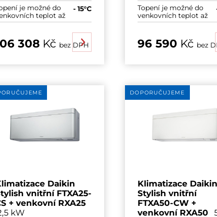
opení je možné do
Topení je možné do
- 15°C
enkovních teplot až
venkovních teplot až
106 308
Kč
96 590
Kč
bez DPH
bez 
PORUČUJEME
DOPORUČUJEME
limatizace Daikin
Klimatizace Daiki
tylish vnitřní FTXA25-
Stylish vnitřní
S + venkovní RXA25
FTXA50-CW +
,5 kW
venkovní RXA50