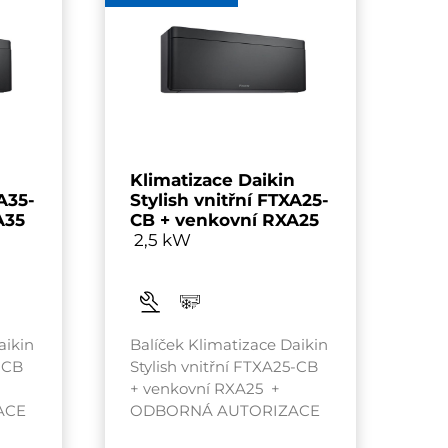
n
Klimatizace Daikin
XA35-
Stylish vnitřní FTXA25-
A35
CB + venkovní RXA25
2,5 kW
aikin
Balíček Klimatizace Daikin
5-CB
Stylish vnitřní FTXA25-CB
+ venkovní RXA25 +
ACE
ODBORNÁ AUTORIZACE