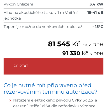
Výkon Chlazení
3,4 kW
Hladina akustického tlaku v 1 m Vnitřní
19-41 dB
jednotka
Topení je možné do venkovních teplot až
- 15°C
81 545
Kč
bez DPH
91 330
Kč
s DPH
POPTAT
Co je nutné mít připraveno před
rezervováním termínu autorizace?
Natažení elektrického přívodu CYKY 3x 2.5 a
osazení jističe 1x16A dle požadavku výrobce