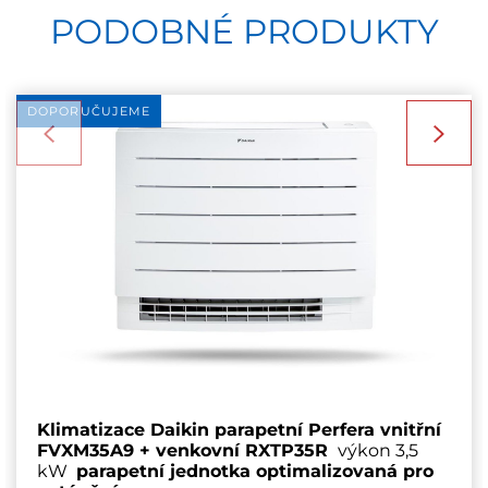
PODOBNÉ PRODUKTY
DOPORUČUJEME
Klimatizace Daikin parapetní Perfera vnitřní
FVXM35A9 + venkovní RXTP35R
výkon 3,5
kW
parapetní jednotka optimalizovaná pro