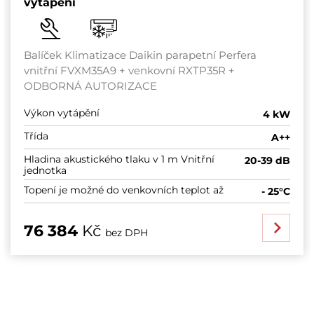
vytápění
Balíček Klimatizace Daikin parapetní Perfera
vnitřní FVXM35A9 + venkovní RXTP35R +
ODBORNÁ AUTORIZACE
Výkon vytápění
4 kW
Třída
A++
Hladina akustického tlaku v 1 m Vnitřní
20-39 dB
jednotka
Topení je možné do venkovních teplot až
- 25°C
76 384
Kč
bez DPH