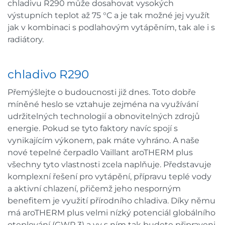
chladivu R290 může dosahovat vysokých
výstupních teplot až 75 °C a je tak možné jej využít
jak v kombinaci s podlahovým vytápěním, tak ale i s
radiátory.
chladivo R290
Přemýšlejte o budoucnosti již dnes. Toto dobře
míněné heslo se vztahuje zejména na využívání
udržitelných technologií a obnovitelných zdrojů
energie. Pokud se tyto faktory navíc spojí s
vynikajícím výkonem, pak máte vyhráno. A naše
nové tepelné čerpadlo Vaillant aroTHERM plus
všechny tyto vlastnosti zcela naplňuje. Představuje
komplexní řešení pro vytápění, přípravu teplé vody
a aktivní chlazení, přičemž jeho nesporným
benefitem je využití přírodního chladiva. Díky němu
má aroTHERM plus velmi nízký potenciál globálního
oteplování (GWP 3) a vy s ním tak budete připraveni