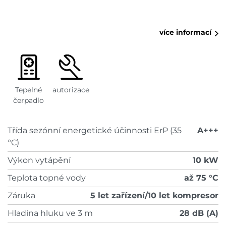
více informací
Tepelné
autorizace
čerpadlo
Třída sezónní energetické účinnosti ErP (35
A+++
°C)
Výkon vytápění
10 kW
Teplota topné vody
až 75 °C
Záruka
5 let zařízení/10 let kompresor
Hladina hluku ve 3 m
28 dB (A)