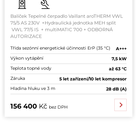
Balíček Tepelné čerpadlo Vaillant aroTHERM VWL
75/5 AS 230V +Hydraulická jednotka MEH split
VWL 77/5 IS + multiMATIC 700 + ODBORNÁ
AUTORIZACE
Třída sezónní energetické účinnosti ErP (35 °C)
A+++
Výkon vytápění
7,5 kW
Teplota topné vody
až 63 °C
Záruka
5 let zařízení/10 let kompresor
Hladina hluku ve 3 m
28 dB (A)
156 400
Kč
bez DPH