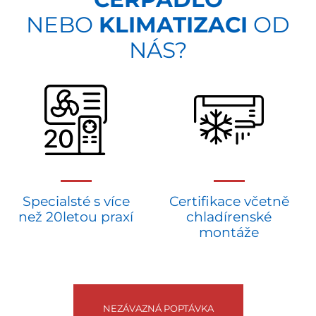
NEBO
KLIMATIZACI
OD
NÁS?
Specialsté s více
Certifikace včetně
než 20letou praxí
chladírenské
montáže
NEZÁVAZNÁ POPTÁVKA