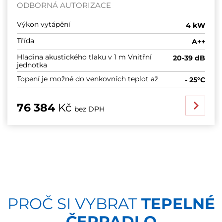
ODBORNÁ AUTORIZACE
Výkon vytápění
4 kW
Třída
A++
Hladina akustického tlaku v 1 m Vnitřní
20-39 dB
jednotka
Topení je možné do venkovních teplot až
- 25°C
76 384
Kč
bez DPH
PROČ SI VYBRAT
TEPELNÉ
ČERPADLO