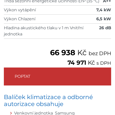
Třída sezónní energetické účinnosti ErP (35 °C)
A++
Výkon vytápění
7,4 kW
Výkon Chlazení
6,5 kW
Hladina akustického tlaku v 1 m Vnitřní
26 dB
jednotka
66 938
Kč
bez DPH
74 971
Kč
s DPH
POPTAT
Balíček klimatizace a odborné
autorizace obsahuje
Venkovní jednotka Samsung