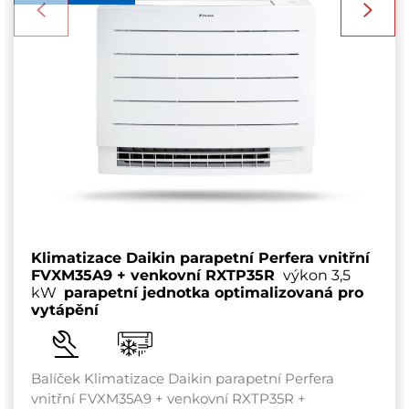
Klimatizace Daikin parapetní Perfera vnitřní
FVXM35A9 + venkovní RXTP35R
výkon 3,5
kW
parapetní jednotka optimalizovaná pro
vytápění
Balíček Klimatizace Daikin parapetní Perfera
vnitřní FVXM35A9 + venkovní RXTP35R +