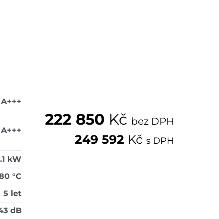
A+++
222 850
Kč
bez DPH
A+++
249 592
Kč
s DPH
2.1 kW
 80 °C
5 let
43 dB