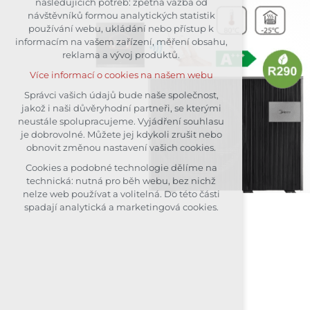
následujících potřeb: zpětná vazba od
návštěvníků formou analytických statistik
udržení kontextu stránek (session):
používání webu, ukládání nebo přístup k
případná přihlášení, volby jazyka,
informacím na vašem zařízení, měření obsahu,
apod.
reklama a vývoj produktů.
Volitelná cookies
Více informací o cookies na našem webu
analytická pro anonymizované
vyhodnocení návštěvnosti
Správci vašich údajů bude naše společnost,
jakož i naši důvěryhodní partneři, se kterými
marketingová cookies (Google)
neustále spolupracujeme. Vyjádření souhlasu
Více informací o cookies na našem webu
je dobrovolné. Můžete jej kdykoli zrušit nebo
obnovit změnou nastavení vašich cookies.
Cookies a podobné technologie dělíme na
Přijmout všechny cookies
technická: nutná pro běh webu, bez nichž
nelze web používat a volitelná. Do této části
Odmítnout vše
spadají analytická a marketingová cookies.