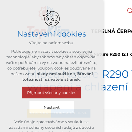
TEPELNÁ ČERP
Nastavení cookies
Vítejte na našem webu!
Potřebujeme nastavit cookies a související
Tepelná čerpadla
Midea Nature R290 12.
technologie, aby zobrazovaný obsah odpovídal
vašim potřebám a vy na webu nalezli přesně to,
co potřebujete. Soubory cookies používané na
Midea Nature R29
našem webu
nikdy neslouží ke zjišťování
totožnosti uživatelů stránek
.
vytápění a chlazení
Přijmout všechny cookies
Nastavit
NOVINKA
DOPORUČUJEME
Vaše údaje zpracováváme v souladu se
Technická cookies
zásadami ochrany osobních údajů z důvodu
nutná pro provozování webu