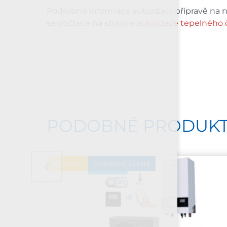
Podrobné informace autorizaci, přípravě na 
se dočtete na stránce
autorizace tepelného 
PODOBNÉ PRODUK
NOVINKA
DOPORUČUJEME