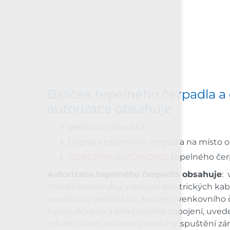
Balíček tepelného čerpadla a
autorizace obsahuje
Venkovní jednotka
Doprava tepelného čerpadla na místo 
ODBORNÁ AUTORIZACE
tepelného čer
Autorizace tepelného čerpadla obsahuje
:
chladícího okruhu, zapojení elektrických kab
a venkovní jednotkou, zapojení venkovního č
hydraulického a elektrického zapojení, uved
odvzdušnění, zaškolení obsluhy, spuštění zár