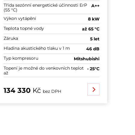
Třída sezónní energetické účinnosti ErP
Třída
A++
(55 °C)
(55 °C
Výkon vytápění
Výkon
8 kW
Teplota topné vody
Teplo
až 65 °C
Záruka
Záruk
5 let
Hladina akustického tlaku v 1 m
Hladi
46 dB
Typ kompresoru
Typ 
Mitshubishi
Topení je možné do venkovních teplot
Topen
- 25°C
až
až
134 330
Kč
124
bez DPH