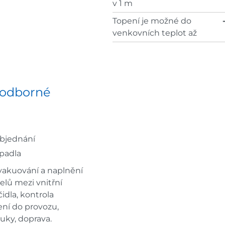
v 1 m
Topení je možné do
venkovních teplot až
 odborné
objednání
padla
 vakuování a naplnění
elů mezi vnitřní
idla, kontrola
ení do provozu,
uky, doprava.