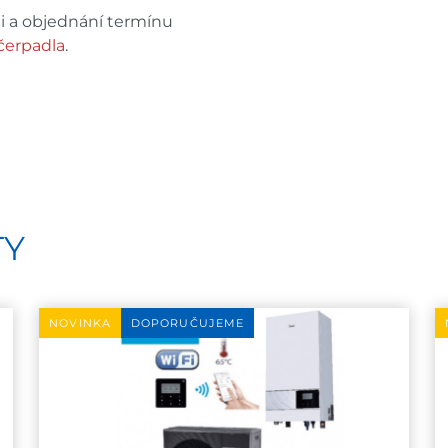
ni a objednání termínu
čerpadla
.
TY
NOVINKA
DOPORUČUJEME