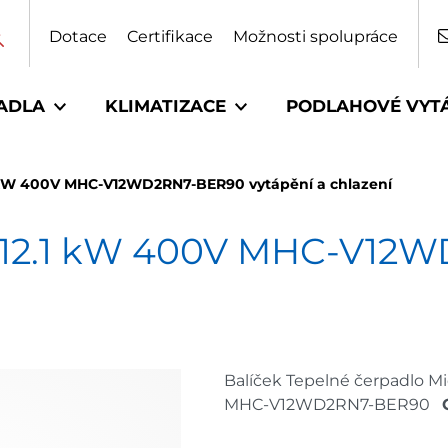
Dotace
Certifikace
Možnosti spolupráce
ADLA
KLIMATIZACE
PODLAHOVÉ VYT
1 kW 400V MHC-V12WD2RN7-BER90 vytápění a chlazení
0 12.1 kW 400V MHC-V12
Balíček Tepelné čerpadlo M
MHC-V12WD2RN7-BER90