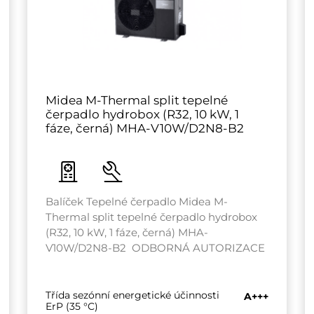
Midea M-Thermal split tepelné
čerpadlo hydrobox (R32, 10 kW, 1
fáze, černá) MHA-V10W/D2N8-B2
Balíček Tepelné čerpadlo Midea M-
Thermal split tepelné čerpadlo hydrobox
(R32, 10 kW, 1 fáze, černá) MHA-
V10W/D2N8-B2 ODBORNÁ AUTORIZACE
Třída sezónní energetické účinnosti
A+++
ErP (35 °C)