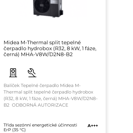
Midea M-Thermal split tepelné
Mide
čerpadlo hydrobox (R32, 8 kW, 1 fáze,
čerp
černá) MHA-V8W/D2N8-B2
čer
Balíček Tepelné čerpadlo Midea M-
Balíč
Thermal split tepelné čerpadlo hydrobox
Therm
(R32, 8 kW, 1 fáze, černá) MHA-V8W/D2N8-
(R32,
B2 ODBORNÁ AUTORIZACE
B2 
Třída sezónní energetické účinnosti
Třída
A+++
ErP (35 °C)
ErP (