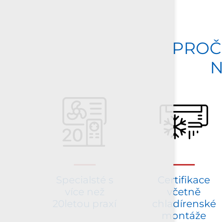
PROČ
Specialsté s
Certifikace
více než
včetně
20letou praxí
chladírenské
montáže