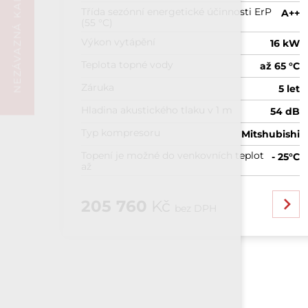
NEZÁVAZNÁ KALKULACE
Třída sezónní energetické účinnosti ErP
A++
(55 °C)
Výkon vytápění
16 kW
Teplota topné vody
až 65 °C
Záruka
5 let
Hladina akustického tlaku v 1 m
54 dB
Typ kompresoru
Mitshubishi
Topení je možné do venkovních teplot
- 25°C
až
205 760
Kč
bez DPH