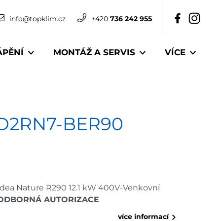
info@topklim.cz
+420
736 242 955
ÁPĚNÍ
MONTÁŽ A SERVIS
VÍCE
WD2RN7-BER90
idea Nature R290 12.1 kW 400V-Venkovní
ODBORNÁ AUTORIZACE
více informací