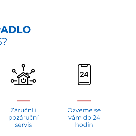
PADLO
S?
Záruční i
Ozveme se
pozáruční
vám do 24
servis
hodin