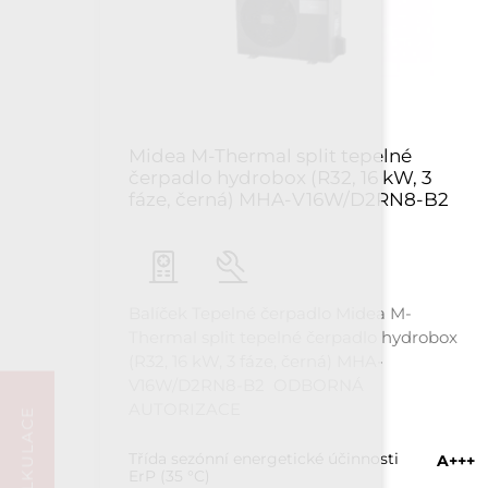
Midea M-Thermal split tepelné
čerpadlo hydrobox (R32, 16 kW, 3
fáze, černá) MHA-V16W/D2RN8-B2
Balíček Tepelné čerpadlo Midea M-
Thermal split tepelné čerpadlo hydrobox
(R32, 16 kW, 3 fáze, černá) MHA-
V16W/D2RN8-B2 ODBORNÁ
AUTORIZACE
Třída sezónní energetické účinnosti
A+++
ErP (35 °C)