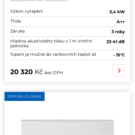
Výkon vytápění
3,4 kW
Třída
A++
Záruka
3 roky
Hladina akustického tlaku v 1 m Vnitřní
23-41 dB
jednotka
Topení je možné do venkovních teplot až
- 15°C
20 320
Kč
bez DPH
DOPORUČUJEME