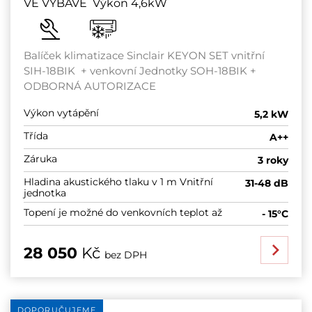
VE VÝBAVĚ Výkon 4,6kW
Balíček klimatizace Sinclair KEYON SET vnitřní
SIH-18BIK + venkovní Jednotky SOH-18BIK +
ODBORNÁ AUTORIZACE
Výkon vytápění
5,2 kW
Třída
A++
Záruka
3 roky
Hladina akustického tlaku v 1 m Vnitřní
31-48 dB
jednotka
Topení je možné do venkovních teplot až
- 15°C
28 050
Kč
bez DPH
DOPORUČUJEME