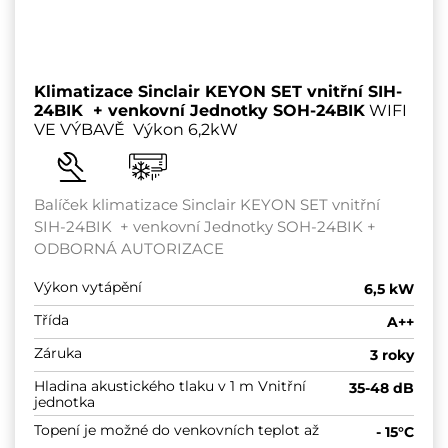
Klimatizace Sinclair KEYON SET vnitřní SIH-
24BIK + venkovní Jednotky SOH-24BIK
WIFI
VE VÝBAVĚ Výkon 6,2kW
Balíček klimatizace Sinclair KEYON SET vnitřní
SIH-24BIK + venkovní Jednotky SOH-24BIK +
ODBORNÁ AUTORIZACE
Výkon vytápění
6,5 kW
Třída
A++
Záruka
3 roky
Hladina akustického tlaku v 1 m Vnitřní
35-48 dB
jednotka
Topení je možné do venkovních teplot až
- 15°C