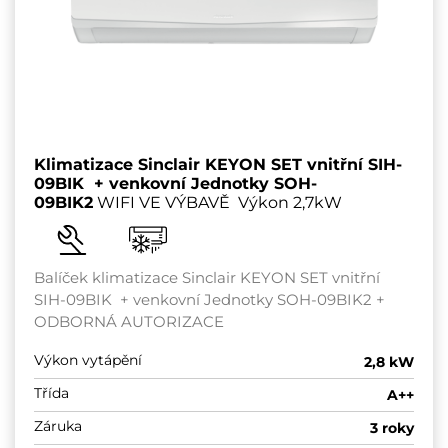
Klimatizace Sinclair KEYON SET vnitřní SIH-
09BIK + venkovní Jednotky SOH-
09BIK2
WIFI VE VÝBAVĚ Výkon 2,7kW
Balíček klimatizace Sinclair KEYON SET vnitřní
SIH-09BIK + venkovní Jednotky SOH-09BIK2 +
ODBORNÁ AUTORIZACE
Výkon vytápění
2,8 kW
Třída
A++
Záruka
3 roky