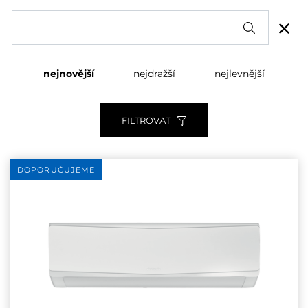
nejnovější
nejdražší
nejlevnější
FILTROVAT
DOPORUČUJEME