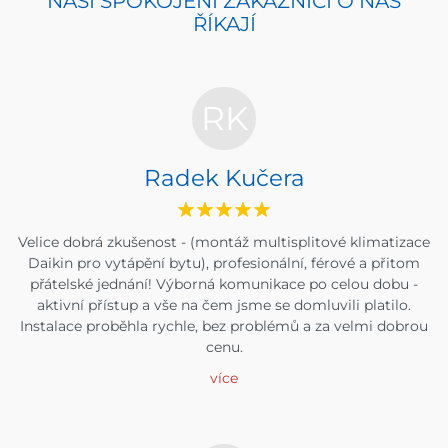
NAŠI SPOKOJENÍ ZÁKAZNÍCI O NÁŠ
ŘÍKAJÍ
RK
Radek Kučera
Velice dobrá zkušenost - (montáž multisplitové klimatizace
Daikin pro vytápění bytu), profesionální, férové a přitom
přátelské jednání! Výborná komunikace po celou dobu -
aktivní přístup a vše na čem jsme se domluvili platilo.
Instalace proběhla rychle, bez problémů a za velmi dobrou
cenu.
více