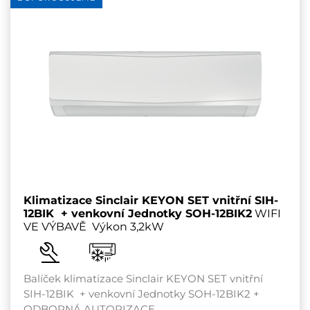
Klimatizace Sinclair KEYON SET vnitřní SIH-
12BIK + venkovní Jednotky SOH-12BIK2
WIFI
VE VÝBAVĚ Výkon 3,2kW
Balíček klimatizace Sinclair KEYON SET vnitřní
SIH-12BIK + venkovní Jednotky SOH-12BIK2 +
ODBORNÁ AUTORIZACE