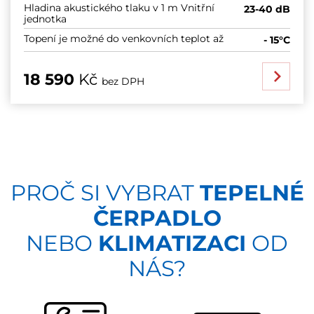
Hladina akustického tlaku v 1 m Vnitřní
23-40 dB
jednotka
Topení je možné do venkovních teplot až
- 15°C
18 590
Kč
bez DPH
PROČ SI VYBRAT
TEPELNÉ
ČERPADLO
NEBO
KLIMATIZACI
OD
NÁS?