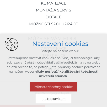
KLIMATIZACE
MONTÁŽ A SERVIS
DOTACE
MOŽNOSTI SPOLUPRÁCE
MŮŽE SE VÁM HODIT
Nastavení cookies
CERTIFIKACE
Vítejte na našem webu!
REFERENCE
Potřebujeme nastavit cookies a související technologie, aby
NEZÁVAZNÁ POPTÁVKA
zobrazovaný obsah odpovídal vašim potřebám a vy na webu
nalezli přesně to, co potřebujete. Soubory cookies používané
KONTAKTY
na našem webu
nikdy neslouží ke zjišťování totožnosti
uživatelů stránek
.
Přijmout všechny cookies
© 2026 Copyright TopKlim
Nastavit
Vytvořil xart.cz