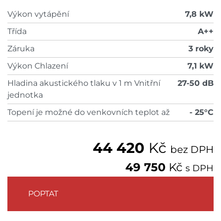
Výkon vytápění
7,8 kW
Třída
A++
Záruka
3 roky
Výkon Chlazení
7,1 kW
Hladina akustického tlaku v 1 m Vnitřní
27-50 dB
jednotka
Topení je možné do venkovních teplot až
- 25°C
44 420
Kč
bez DPH
49 750
Kč
s DPH
POPTAT