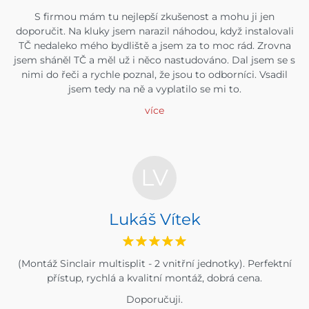
S firmou mám tu nejlepší zkušenost a mohu ji jen
doporučit. Na kluky jsem narazil náhodou, když instalovali
TČ nedaleko mého bydliště a jsem za to moc rád. Zrovna
jsem sháněl TČ a měl už i něco nastudováno. Dal jsem se s
nimi do řeči a rychle poznal, že jsou to odborníci. Vsadil
jsem tedy na ně a vyplatilo se mi to.
více
LV
Lukáš Vítek
(Montáž Sinclair multisplit - 2 vnitřní jednotky). Perfektní
přístup, rychlá a kvalitní montáž, dobrá cena.
Doporučuji.