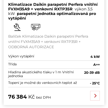
Klimatizace Daikin parapetní Perfera vnitřní
FVXM35A9 + venkovní RXTP35R
výkon 3,5
kW
parapetní jednotka optimalizovaná pro
vytápění
Balíček Klimatizace Daikin parapetní Perfera
vnitřní FVXM35A9 + venkovní RXTP35R +
ODBORNÁ AUTORIZACE
Výkon vytápění
4 kW
Třída
A++
Hladina akustického tlaku v 1 m Vnitřní
20-39 dB
jednotka
Topení je možné do venkovních teplot až
- 25°C
76 384
Kč
bez DPH