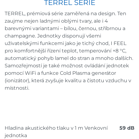
TERREL SÉRIE
TERREL, prémiová série zaměřená na design. Ten
zaujme nejen ladnými oblými tvary, ale i 4
barevnými variantami – bílou, černou, stříbrnou a
champagne. Jednotky disponují všemi
uživatelskými funkcemi jako je tichý chod, I FEEL
pro komfortnější řízení teplot, temperování +8 °C,
automatický pohyb lamel do stran a mnoho dalších.
Samozřejmostí je také možnost ovládání jednotek
pomocí WiFi a funkce Cold Plasma generátor
(ionizátor), která zvyšuje kvalitu a čistotu vzduchu v
místnosti.
Hladina akustického tlaku v 1 m Venkovní
59 dB
jednotka