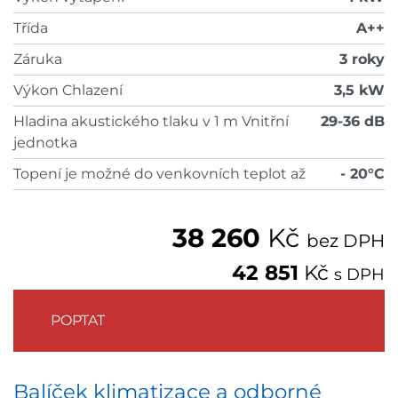
Třída
A++
Záruka
3 roky
Výkon Chlazení
3,5 kW
Hladina akustického tlaku v 1 m Vnitřní
29-36 dB
jednotka
Topení je možné do venkovních teplot až
- 20°C
38 260
Kč
bez DPH
42 851
Kč
s DPH
POPTAT
Balíček klimatizace a odborné