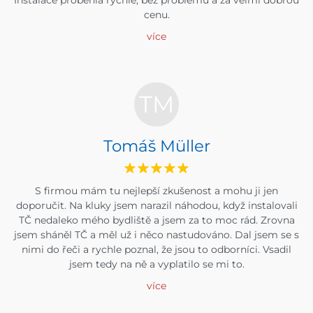
Instalace proběhla rychle, bez problémů a za velmi dobrou
cenu.
více
TM
Tomáš Müller
S firmou mám tu nejlepší zkušenost a mohu ji jen
doporučit. Na kluky jsem narazil náhodou, když instalovali
TČ nedaleko mého bydliště a jsem za to moc rád. Zrovna
jsem sháněl TČ a měl už i něco nastudováno. Dal jsem se s
nimi do řeči a rychle poznal, že jsou to odborníci. Vsadil
jsem tedy na ně a vyplatilo se mi to.
více