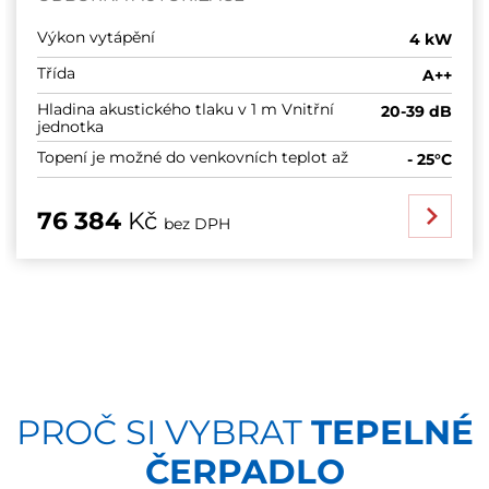
Výkon vytápění
4 kW
Třída
A++
Hladina akustického tlaku v 1 m Vnitřní
20-39 dB
jednotka
Topení je možné do venkovních teplot až
- 25°C
76 384
Kč
bez DPH
PROČ SI VYBRAT
TEPELNÉ
ČERPADLO