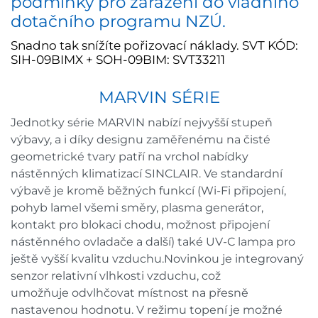
podmínky pro zařazení do vládního
dotačního programu NZÚ.
Snadno tak snížíte pořizovací náklady. SVT KÓD:
SIH-09BIMX + SOH-09BIM: SVT33211
MARVIN SÉRIE
Jednotky série MARVIN nabízí nejvyšší stupeň
výbavy, a i díky designu zaměřenému na čisté
geometrické tvary patří na vrchol nabídky
nástěnných klimatizací SINCLAIR. Ve standardní
výbavě je kromě běžných funkcí (Wi-Fi připojení,
pohyb lamel všemi směry, plasma generátor,
kontakt pro blokaci chodu, možnost připojení
nástěnného ovladače a další) také UV-C lampa pro
ještě vyšší kvalitu vzduchu.Novinkou je integrovaný
senzor relativní vlhkosti vzduchu, což
umožňuje odvlhčovat místnost na přesně
nastavenou hodnotu. V režimu topení je možné