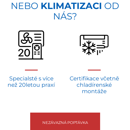
NEBO
KLIMATIZACI
OD
NÁS?
Specialsté s více
Certifikace včetně
než 20letou praxí
chladírenské
montáže
NEZÁVAZNÁ POPTÁVKA