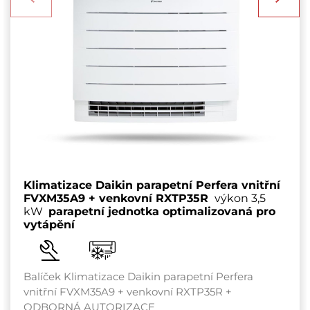
Klimatizace Daikin parapetní Perfera vnitřní
FVXM35A9 + venkovní RXTP35R
výkon 3,5
kW
parapetní jednotka optimalizovaná pro
vytápění
Balíček Klimatizace Daikin parapetní Perfera
vnitřní FVXM35A9 + venkovní RXTP35R +
ODBORNÁ AUTORIZACE