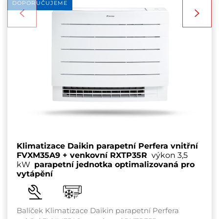
DOPORUČUJEME
Klimatizace Daikin parapetní Perfera vnitřní
FVXM35A9 + venkovní RXTP35R
výkon 3,5
kW
parapetní jednotka optimalizovaná pro
vytápění
Balíček Klimatizace Daikin parapetní Perfera