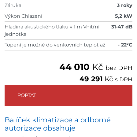
Záruka
3 roky
Výkon Chlazení
5,2 kW
Hladina akustického tlaku v 1 m Vnitřní
31-47 dB
jednotka
Topení je možné do venkovních teplot až
- 22°C
44 010
Kč
bez DPH
49 291
Kč
s DPH
POPTAT
Balíček klimatizace a odborné
autorizace obsahuje