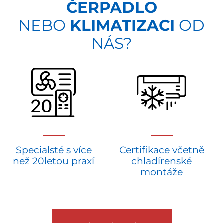
ČERPADLO
NEBO
KLIMATIZACI
OD
NÁS?
Specialsté s více
Certifikace včetně
než 20letou praxí
chladírenské
montáže