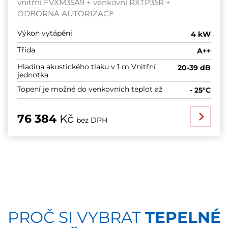
vnitřní FVXM35A9 + venkovní RXTP35R +
ODBORNÁ AUTORIZACE
Výkon vytápění
4 kW
Třída
A++
Hladina akustického tlaku v 1 m Vnitřní
20-39 dB
jednotka
Topení je možné do venkovních teplot až
- 25°C
76 384
Kč
bez DPH
PROČ SI VYBRAT
TEPELNÉ